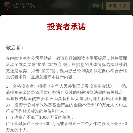
登陆
新用户注册
投资者承诺
敬启者：
在继续浏览本公司网站前，敬请您仔细阅读本重要提示，并将页面
滚动至本页结尾“接受”或“放弃”键，根据您的具体情况选择继续浏
览还是放弃。点击“接受”键，视为您已经阅读并认定自己符合合格
19
200
33
100
年
亿
年
超
座
投资者条件，且愿意遵守本提示内容。
成立于2007年
超百亿管理规模
基金经理投资经验
行业大奖
1、合格投资者。根据《中华人民共和国证券投资基金法》、《私
募投资基金监督管理暂行办法》及其他相关法律法规的有关规定，
私募投资基金的投资者应为具备相应风险识别能力和风险承担能
力、投资于公司单只私募基金产品的金额不低于100万元人民币且
伟志思考
伟志专访
符合下列相关标准的单位和个人：
(一) 净资产不低于1000 万元的单位；
始于2011年，吴伟志的第
167
篇每月投资思考，与您分享
(二) 金融资产不低于300 万元或者最近三年个人年均收入不低于50
万元的个人。