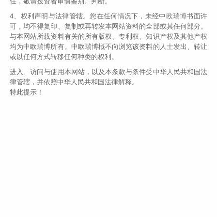
任，敬请投资者审慎鉴别、判断。
4、权利声明与法律管辖。您在任何情况下，未经中欧瑞博书面许
伟志思考：虹吸行情还能持续多久？每一轮泡沫高潮的
可，均不得复印、复制或再转发本网站资料的全部或其任何部分。
剧本都是类似的
与本网站所载资料有关的所有版权、专利权、知识产权及其他产权
通往成功发财的路总是冷冷清清，通往灾难的道路总是非常的
均为中欧瑞博所有。中欧瑞博概不向浏览该资料的人士发出、转让
拥挤！...
或以任何方式转移任何种类的权利。
进入、访问与使用本网站，以及本条款与条件受中华人民共和国法
律管辖，并依照中华人民共和国法律解释。
...
特此提示！
坚持做正确的事