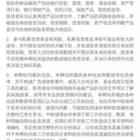
前款所称金融资产包括银行存款、股票、债券、基金份额、资产管
08
理计划、银行理财产品、信托计划、保险产品、期货权益等。
/ 2026
投资者应当认真阅读产品法律文件，了解产品的风险收益特征，并
根据自身的投资目的、投资期限、投资经验、资产状况等判断产品
伟志思考：这一轮科技硬件公司的下跌，是牛市中的调
是否与自身的风险承受能力相适应。
整还是泡沫破灭？
2、参与私募投资基金有风险。私募投资基金净值可能会有较大的
让我们亏钱最多的投资操作，就是在行业景气高点去买入持有
波动，并可能在短时间內大幅下跌，并造成投资者损失部分或全部
那些周期成长股！...
投资金额。管理人过往的业绩数据并不预示其未来的表现，投资者
不应依赖本网站所提供的数据做出投资决策，并自行承担所作出投
资决策之相应风险。
07
3、本网站刊载的信息。本网站所载的各种信息和数据等仅供参
/ 2026
考，并不构成广告或销售要约，或买入任何证券、基金或其它投资
伟志思考：究竟是超级景气周期还是史诗级大泡沫
工具的建议。投资者应仔细审阅相关金融产品的合同文件等以了解
其风险因素，或寻求专业的投资顾问的建议。 本网站所载的各种
信息和数据等是我们认为合法或已公开的信息，但仅代表中欧瑞博
三季度，市场大概率会从科技领涨一花独秀向百花齐放发展，
于发布当时的分析、推测与判断，可能您在阅读时资料的准确性或
从科技牛市向全面牛市发展。...
完整性已发生变化。中欧瑞博会对来源于第三方的信息、数据、资
料明确说明出处及来源，但我们并不对第三方所提供之有关资料的
准确性、充足性或完整性作出任何保证，公司或其股东及雇员概不
对于本网站内第三方所提供之资料的任何错误或遗漏负任何法律责
06
/ 2026