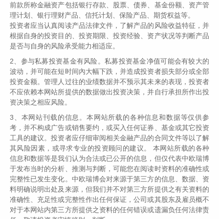
前款所称金融资产包括银行存款、股票、债券、基金份额、资产管
理计划、银行理财产品、信托计划、保险产品、期货权益等。
投资者应当认真阅读产品法律文件，了解产品的风险收益特征，并
根据自身的投资目的、投资期限、投资经验、资产状况等判断产品
是否与自身的风险承受能力相适应。
2、参与私募投资基金有风险。私募投资基金净值可能会有较大的
波动，并可能在短时间內大幅下跌，并造成投资者损失部分或全部
投资金额。管理人过往的业绩数据并不预示其未来的表现，投资者
不应依赖本网站所提供的数据做出投资决策，并自行承担所作出投
资决策之相应风险。
3、本网站刊载的信息。本网站所载的各种信息和数据等仅供参
考，并不构成广告或销售要约，或买入任何证券、基金或其它投资
工具的建议。投资者应仔细审阅相关金融产品的合同文件等以了解
其风险因素，或寻求专业的投资顾问的建议。 本网站所载的各种
信息和数据等是我们认为合法或已公开的信息，但仅代表中欧瑞博
于发布当时的分析、推测与判断，可能您在阅读时资料的准确性或
完整性已发生变化。中欧瑞博会对来源于第三方的信息、数据、资
料明确说明出处及来源，但我们并不对第三方所提供之有关资料的
准确性、充足性或完整性作出任何保证，公司或其股东及雇员概不
对于本网站内第三方所提供之资料的任何错误或遗漏负任何法律责