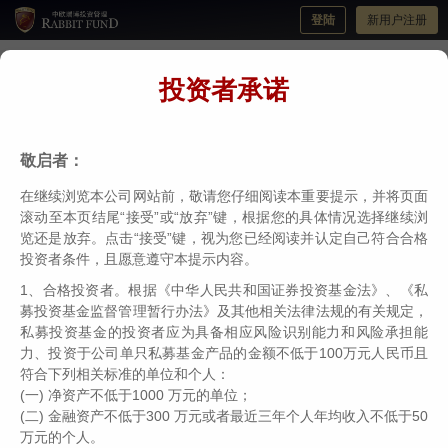
登陆
新用户注册
投资者承诺
关于长江中欧瑞博稳健成长1号私募证券投
资基金增加临时开放日的公告
敬启者：
分类：
公司公告
编辑：
中欧瑞博
日期：2023-02-24
在继续浏览本公司网站前，敬请您仔细阅读本重要提示，并将页面
滚动至本页结尾“接受”或“放弃”键，根据您的具体情况选择继续浏
览还是放弃。点击“接受”键，视为您已经阅读并认定自己符合合格
投资者条件，且愿意遵守本提示内容。
1、合格投资者。根据《中华人民共和国证券投资基金法》、《私
募投资基金监督管理暂行办法》及其他相关法律法规的有关规定，
私募投资基金的投资者应为具备相应风险识别能力和风险承担能
力、投资于公司单只私募基金产品的金额不低于100万元人民币且
符合下列相关标准的单位和个人：
(一) 净资产不低于1000 万元的单位；
(二) 金融资产不低于300 万元或者最近三年个人年均收入不低于50
万元的个人。