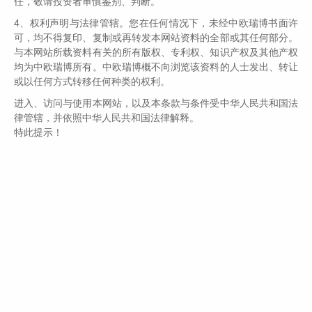
任，敬请投资者审慎鉴别、判断。
4、权利声明与法律管辖。您在任何情况下，未经中欧瑞博书面许
可，均不得复印、复制或再转发本网站资料的全部或其任何部分。
与本网站所载资料有关的所有版权、专利权、知识产权及其他产权
均为中欧瑞博所有。中欧瑞博概不向浏览该资料的人士发出、转让
上一篇
下一篇
或以任何方式转移任何种类的权利。
进入、访问与使用本网站，以及本条款与条件受中华人民共和国法
律管辖，并依照中华人民共和国法律解释。
2025-08-06
特此提示！
关于谨防不法分子冒用中欧瑞博名义开展不法活
近日，深圳市中欧瑞博投资管理股份有限公司(以下简称“公司”)发现
有不法分子冒用公司及关联公司中欧瑞博
2025-03-17
关于中欧瑞博旗下部分产品托管人及服务机构变
根据国泰君安证券股份有限公司与海通证券股份有限公司联合发布
的《关于基金托管人、基金服务机构的变更公告