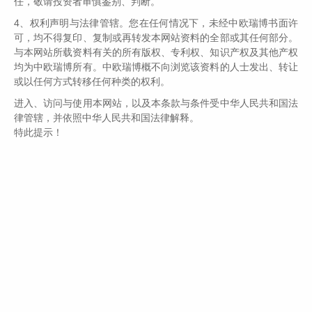
任，敬请投资者审慎鉴别、判断。
中左侧建仓，结果贵州茅台最高上涨30倍，这次成功投资让
4、权利声明与法律管辖。您在任何情况下，未经中欧瑞博书面许
他从过往的趋势投资进化为成长投资的信徒，2007年与朋
可，均不得复印、复制或再转发本网站资料的全部或其任何部分。
友合伙创建私募基金。
与本网站所载资料有关的所有版权、专利权、知识产权及其他产权
均为中欧瑞博所有。中欧瑞博概不向浏览该资料的人士发出、转让
或以任何方式转移任何种类的权利。
他就是老牌百亿私募中欧瑞博董事长吴伟志，回忆当初，他
感慨地说：赚大钱的品种，需要知识的积累，有时也需要一
进入、访问与使用本网站，以及本条款与条件受中华人民共和国法
律管辖，并依照中华人民共和国法律解释。
些缘分。
特此提示！
吴伟志有30年投资生涯，几乎经历过A股市场所有的牛熊转
换，曾经在国债期货市场差点爆仓，自称身经百错，一度怀
疑人生。
到现在，曾经惊心动魄的故事已经淡去，他也从初出茅庐、
不谙时事的青年，成长为温和坚定的机构投资人。在他的带
领下，中欧瑞博获得长足的进步，管理规模位居深圳同类公
司前列。