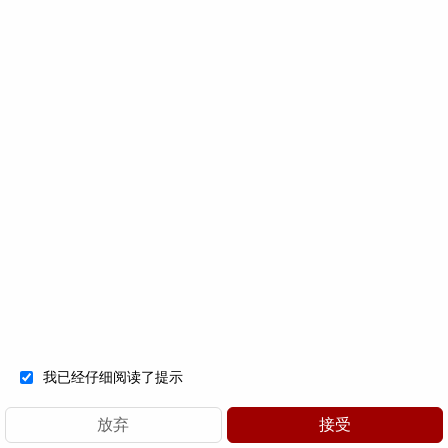
份额提升型成长股、份额稳定利润提升型成长股、周期性成
长股，不同类型的估值方法也有差异。
券商中国记者：
你们是否会关注热门赛道的投资机会？
吴伟志：
市场共识能够形成泡沫的地方，都有扎实基本面和
长期逻辑，不是空穴来风，对这些领域，我们是积极研究、
积极拥抱，过去几年，我们很早开始研究新能源，积极拥抱
光伏，未来我们也不会拒绝新的投资机会。
“只要能让我获取知识，你就是我的老师”
我已经仔细阅读了提示
券商中国记者：
在早期，私募基金以单打独斗为主，你为什
首页
瑞博
投资
发布
服务
加入
么会考虑建团队和平台？