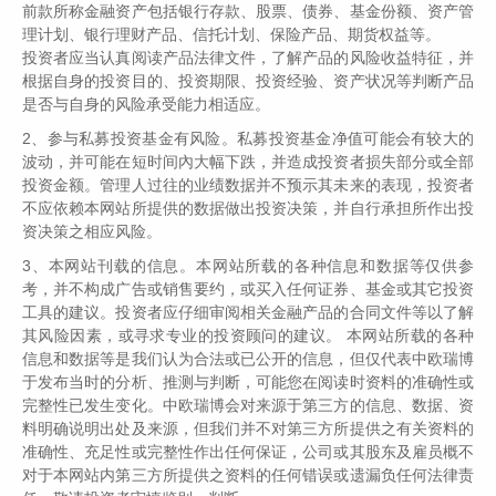
本市场的高质量发展锦上添花。敬请读者多提宝
前款所称金融资产包括银行存款、股票、债券、基金份额、资产管
理计划、银行理财产品、信托计划、保险产品、期货权益等。
贵意见，并为证券时报·券商中国推荐更多您最敬
投资者应当认真阅读产品法律文件，了解产品的风险收益特征，并
佩的投资精英，我们将会带领大家一起走近“大
根据自身的投资目的、投资期限、投资经验、资产状况等判断产品
家”。
是否与自身的风险承受能力相适应。
2、参与私募投资基金有风险。私募投资基金净值可能会有较大的
波动，并可能在短时间內大幅下跌，并造成投资者损失部分或全部
投资金额。管理人过往的业绩数据并不预示其未来的表现，投资者
上世纪70年代末，在广东英红镇的街头，一位父亲每天
不应依赖本网站所提供的数据做出投资决策，并自行承担所作出投
资决策之相应风险。
骑自行车出去办业务时，喜欢载着五六岁的儿子一同前
往各处，有一年过生日，父亲带着儿子花8块钱买了一瓶
3、本网站刊载的信息。本网站所载的各种信息和数据等仅供参
考，并不构成广告或销售要约，或买入任何证券、基金或其它投资
茅台酒，相对当时30来块钱的月工资而言，这不是一笔
工具的建议。投资者应仔细审阅相关金融产品的合同文件等以了解
小钱。父亲告诉儿子，这是中国最好的白酒，这句话深
其风险因素，或寻求专业的投资顾问的建议。 本网站所载的各种
深刻进了儿子的记忆。
信息和数据等是我们认为合法或已公开的信息，但仅代表中欧瑞博
于发布当时的分析、推测与判断，可能您在阅读时资料的准确性或
完整性已发生变化。中欧瑞博会对来源于第三方的信息、数据、资
料明确说明出处及来源，但我们并不对第三方所提供之有关资料的
2001年8月，贵州茅台上市，当初的小朋友已成长为职业投
准确性、充足性或完整性作出任何保证，公司或其股东及雇员概不
资者，他想起父亲的话，开始重点研究贵州茅台，并在熊市
对于本网站内第三方所提供之资料的任何错误或遗漏负任何法律责