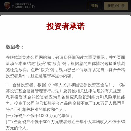
登陆
新用户注册
投资者承诺
"资本市场只有一个信仰永远正确！"中欧瑞
博吴伟志：找不到满意标的，就先把60分拿
敬启者：
到手
在继续浏览本公司网站前，敬请您仔细阅读本重要提示，并将页面
分类：
瑞博视角
编辑：
中欧瑞博
日期：2023-02-07
滚动至本页结尾“接受”或“放弃”键，根据您的具体情况选择继续浏
览还是放弃。点击“接受”键，视为您已经阅读并认定自己符合合格
投资者条件，且愿意遵守本提示内容。
1、合格投资者。根据《中华人民共和国证券投资基金法》、《私
编者按：随着中国资产管理行业高速发展，A股
募投资基金监督管理暂行办法》及其他相关法律法规的有关规定，
市场已走进机构领唱的新时代，为此，证券时报·
私募投资基金的投资者应为具备相应风险识别能力和风险承担能
券商中国特推出大型系列报道“大家”，对话资管
力、投资于公司单只私募基金产品的金额不低于100万元人民币且
符合下列相关标准的单位和个人：
行业领军人物，专访长期业绩表现优异且拥有独
(一) 净资产不低于1000 万元的单位；
特投资理念的财富掌门人，以便帮助投资者更加
(二) 金融资产不低于300 万元或者最近三年个人年均收入不低于50
深入地了解资管机构、理解价值投资，为中国资
万元的个人。